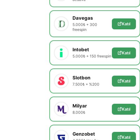
Davegas
Katıl
5.000₺ + 300
freespin
Intobet
Katıl
5.000₺ + 150 freespin
Slotbon
Katıl
7.500₺ + %200
Milyar
Katıl
8.000₺
Genzobet
Katıl