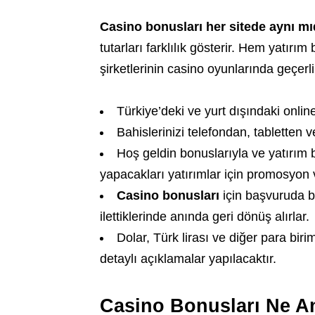
Casino bonusları her sitede aynı mı
tutarları farklılık gösterir. Hem yatır
şirketlerinin casino oyunlarında geçerli
Türkiye’deki ve yurt dışındaki online
Bahislerinizi telefondan, tabletten 
Hoş geldin bonuslarıyla ve yatırım 
yapacakları yatırımlar için promosyon 
Casino bonusları
için başvuruda b
ilettiklerinde anında geri dönüş alırlar.
Dolar, Türk lirası ve diğer para bir
detaylı açıklamalar yapılacaktır.
Casino Bonusları Ne A