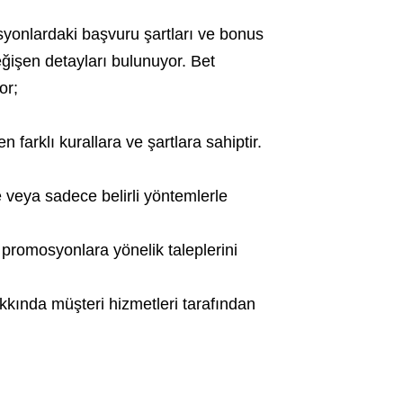
syonlardaki başvuru şartları ve bonus
eğişen detayları bulunuyor. Bet
or;
n farklı kurallara ve şartlara sahiptir.
 veya sadece belirli yöntemlerle
promosyonlara yönelik taleplerini
akkında müşteri hizmetleri tarafından