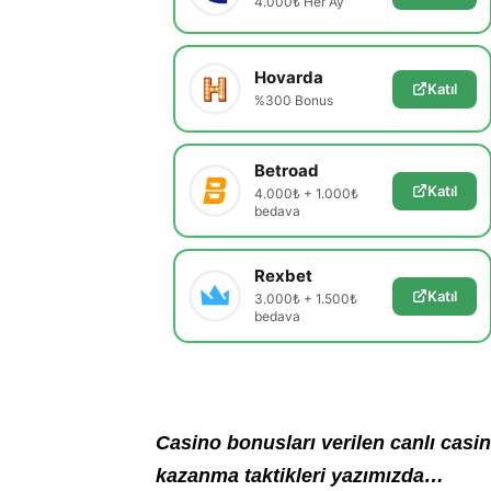
4.000₺ Her Ay
Hovarda
Katıl
%300 Bonus
Betroad
Katıl
4.000₺ + 1.000₺
bedava
Rexbet
Katıl
3.000₺ + 1.500₺
bedava
Casino bonusları verilen canlı casi
kazanma taktikleri yazımızda…