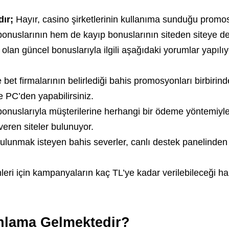
dır;
Hayır, casino şirketlerinin kullanıma sunduğu promo
ım bonuslarının hem de kayıp bonuslarının siteden siteye d
 olan güncel bonuslarıyla ilgili aşağıdaki yorumlar yapılıy
 bet firmalarının belirlediği bahis promosyonları birbirinde
ve PC’den yapabilirsiniz.
bonuslarıyla müşterilerine herhangi bir ödeme yöntemiyle
veren siteler bulunuyor.
ulunmak isteyen bahis severler, canlı destek panelinden 
imleri için kampanyaların kaç TL’ye kadar verilebileceği h
nlama Gelmektedir?